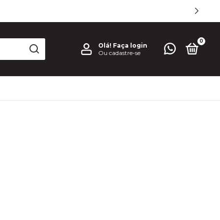
0
Olá!
Faça login
Ou cadastre-se