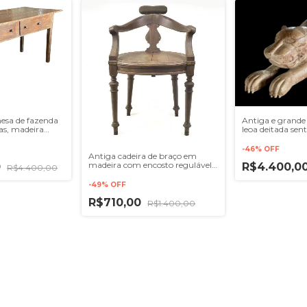
mesa de fazenda
Antiga e grande 
as, madeira
leoa deitada sen
stado, mede
madeira nobre ,
ltura
pesada e robust
-
46
%
OFF
1,70x70x52 c
Antiga cadeira de braço em
madeira com encosto regulável
0
R$4.400,0
R$4.400,00
provavelmente usada em
barbearia, pés torneados
-
49
%
OFF
R$710,00
R$1.400,00