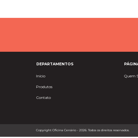
0
R$3.200,00
DEPARTAMENTOS
PÁGIN
Início
Quem 
Produtos
Contato
Copyright Oficina Cenário - 2026. Todos os direitos reservados.