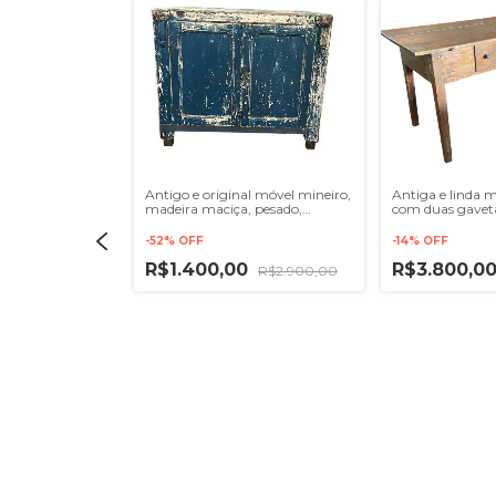
Antigo e original móvel mineiro,
Antiga e linda 
madeira maciça, pesado,
com duas gavet
detalhes de duas peanhas
nobre , ótimo e
entalhadas nas laterais, uma
1,70x78x85 cm a
-
52
%
OFF
-
14
%
OFF
prateleir
R$1.400,00
R$3.800,0
R$2.900,00
o lenheiro
 pesado , pés
 de animal,
altura