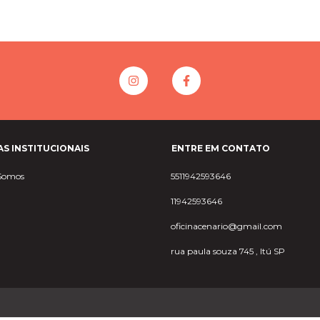
AS INSTITUCIONAIS
ENTRE EM CONTATO
Somos
5511942593646
11942593646
oficinacenario@gmail.com
rua paula souza 745 , Itú SP