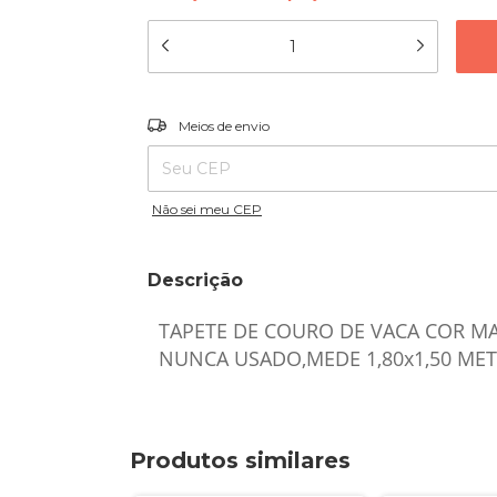
Entregas para o CEP:
Meios de envio
Não sei meu CEP
Descrição
TAPETE DE COURO DE VACA COR M
NUNCA USADO,MEDE 1,80x1,50 ME
Produtos similares