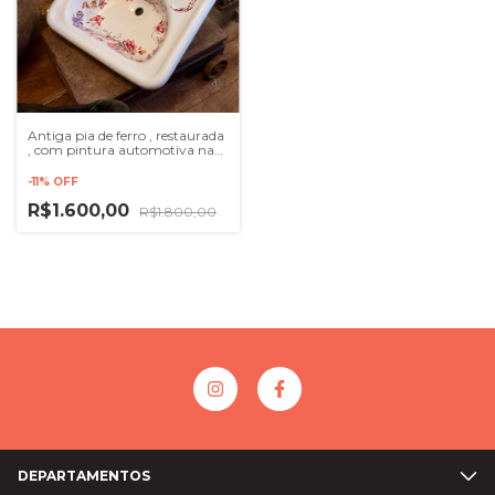
Antiga pia de ferro , restaurada
, com pintura automotiva na
cor branca motivo flores, mede
50x45 cm
-
11
%
OFF
R$1.600,00
R$1.800,00
DEPARTAMENTOS